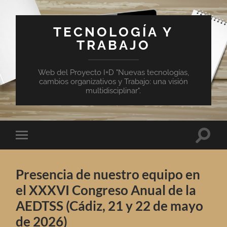
TECNOLOGÍA Y
TRABAJO
Web del Proyecto I+D "Nuevas tecnologías,
cambios organizativos y Trabajo: una visión
multidisciplinar".
Altern
Alternar
el
el
campo
menú
de
móvil
búsqu
Presencia de nuestro equipo en
el XXXVI Congreso Anual de la
AEDTSS (Cádiz, 21 y 22 de mayo
de 2026)