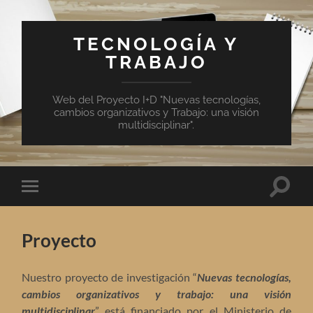
TECNOLOGÍA Y
TRABAJO
Web del Proyecto I+D "Nuevas tecnologías,
cambios organizativos y Trabajo: una visión
multidisciplinar".
Altern
Alternar
el
el
campo
menú
de
móvil
búsqu
Proyecto
Nuestro proyecto de investigación “
Nuevas tecnologías,
cambios organizativos y trabajo: una visión
multidisciplinar
” está financiado por el Ministerio de