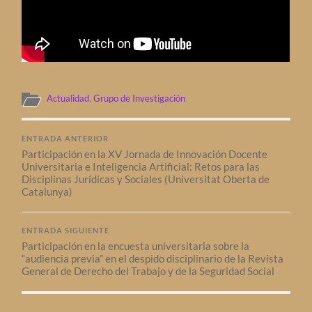
Actualidad
,
Grupo de Investigación
ENTRADA ANTERIOR
Participación en la XV Jornada de Innovación Docente
Universitaria e Inteligencia Artificial: Retos para las
Disciplinas Jurídicas y Sociales (Universitat Oberta de
Catalunya)
ENTRADA SIGUIENTE
Participación en la encuesta universitaria sobre la
“audiencia previa” en el despido disciplinario de la Revista
General de Derecho del Trabajo y de la Seguridad Social