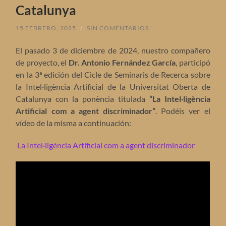
Catalunya
15 FEBRERO, 2025
/
SIN COMENTARIOS
El pasado 3 de diciembre de 2024, nuestro compañero
de proyecto, el
Dr. Antonio Fernández García
, participó
en la 3ª edición del Cicle de Seminaris de Recerca sobre
la Intel·ligència Artificial de la Universitat Oberta de
Catalunya con la ponència titulada
“La Intel·ligència
Artificial com a agent discriminador”
. Podéis ver el
vídeo de la misma a continuación:
La Intel·ligència Artificial com a agent discriminador