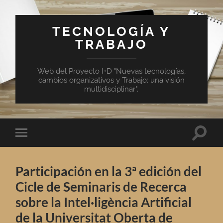
TECNOLOGÍA Y
TRABAJO
Web del Proyecto I+D "Nuevas tecnologías,
cambios organizativos y Trabajo: una visión
multidisciplinar".
Altern
Alternar
el
el
campo
menú
de
móvil
búsqu
Participación en la 3ª edición del
Cicle de Seminaris de Recerca
sobre la Intel·ligència Artificial
de la Universitat Oberta de