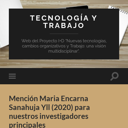
TECNOLOGÍA Y
TRABAJO
Web del Proyecto I+D "Nuevas tecnologías,
cambios organizativos y Trabajo: una visión
multidisciplinar".
Altern
Alternar
el
el
campo
menú
de
móvil
búsqu
Mención Maria Encarna
Sanahuja Yll (2020) para
nuestros investigadores
principales