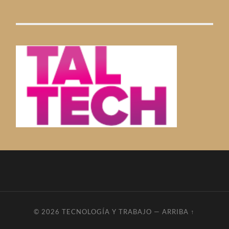
© 2026
TECNOLOGÍA Y TRABAJO
—
ARRIBA ↑