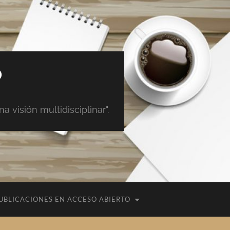
O
 visión multidisciplinar".
UBLICACIONES EN ACCESO ABIERTO